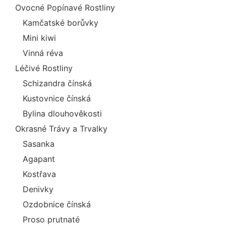
Ovocné Popínavé Rostliny
Kamčatské borůvky
Mini kiwi
Vinná réva
Léčivé Rostliny
Schizandra čínská
Kustovnice čínská
Bylina dlouhověkosti
Okrasné Trávy a Trvalky
Sasanka
Agapant
Kostřava
Denivky
Ozdobnice čínská
Proso prutnaté