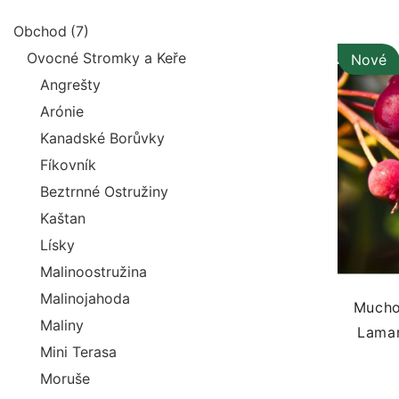
Obchod
(7)
Ovocné Stromky a Keře
Vyprodán
Nové
Angrešty
Arónie
Kanadské Borůvky
Fíkovník
Beztrnné Ostružiny
Kaštan
Lísky
Malinoostružina
Malinojahoda
Mucho
Maliny
Lamar
Mini Terasa
Moruše