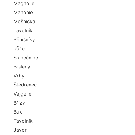
Magnólie
Mahónie
Mošnička
Tavolník
Pěnišníky
Růže
Slunečnice
Brsleny
Vrby
Štědřenec
Vajgélie
Břízy
Buk
Tavolník
Javor