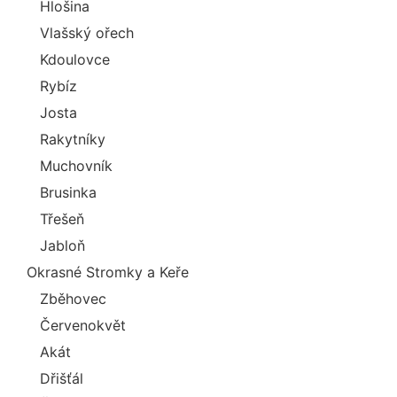
Hlošina
Vlašský ořech
Kdoulovce
Rybíz
Josta
Rakytníky
Muchovník
Brusinka
Třešeň
Jabloň
Okrasné Stromky a Keře
Zběhovec
Červenokvět
Akát
Dřišťál