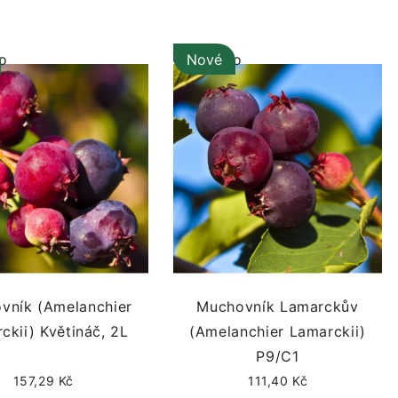
o
Vyprodáno
Nové
vník (Amelanchier
Muchovník Lamarckův
ckii) Květináč, 2L
(Amelanchier Lamarckii)
P9/C1
157,29 Kč
111,40 Kč