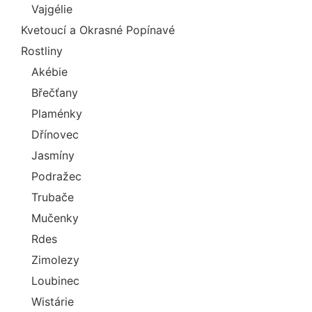
Vajgélie
Kvetoucí a Okrasné Popínavé
Rostliny
Akébie
Břečťany
Plaménky
Dřínovec
Jasmíny
Podražec
Trubače
Mučenky
Rdes
Zimolezy
Loubinec
Wistárie