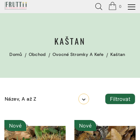
0
KAŠTAN
Domů
Obchod
Ovocné Stromky A Keře
Kaštan
Název, A až Z
Filtrovat
Vyprodáno
Nové
Vyprodáno
Nové